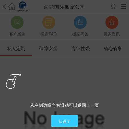
海龙国际搬家公司
希望邮寄国际包裹顺利，从广州市国际快递邮寄到新西兰哪个公司好？
澳洲海运搬家回广州报关清关要怎么做？注意事项有哪些？
青岛市国际
搬家服务到美国，搬家公司有哪些搬家方案？
大连市国际搬家服务到中
客户案例
搬家FAQ
搬家问答
搬家资讯
国台湾是一种怎样的体验？有人分享搬家经历吗？
从长沙市国际快递邮
寄到韩国有哪些国际快递方式？用哪种好？
法国家具国际海运回国的方
私人定制
保障安全
专业性强
省心省事
法有哪些？具体怎么操作？
国际搬家：家具海运到奥克兰怎么样能省
钱？
跨国搬家服务：扬州跨国搬家到加拿大怎么更有保障？
新冠疫情会
影响国际搬家吗？上海搬家到新西兰旺格雷有点不一样
北京私人物品运
输到澳大利亚，移民如何跨国搬家？
上海移民搬家到塞浦路斯，国际搬
家怎么搬省钱？
昆明搬家到美国，如何打包才能对国际长途运输放心？
从秦皇岛市托运到美国
从重庆市托运到美国
从上海市托运到澳大利亚
从
张家界市托运到美国
从厦门市托运到美国
从张家界市托运到美国
从南京
市搬家到加拿大
从大连市搬家到英国
从佛山市搬家到美国
从北京市搬家
从左侧边缘向右滑动可以返回上一页
到西班牙
从广州市搬家到比利时
从上海市搬家到意大利
知道了