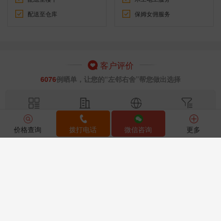
配送至仓库
保姆女佣服务
客户评价
6076
例晒单，让您的“左邻右舍”帮您做出选择
全部晒单
起运城市
目的国家
晒单类别
价格查询
拨打电话
微信咨询
更多
从南京市搬家到加拿大
从大连市搬家到英国
2天前
5天前
5