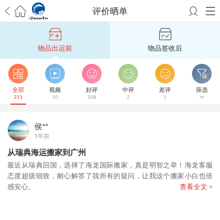
评价晒单
希望邮寄国际包裹顺利，从广州市国际快递邮寄到新西兰哪个公司好？
澳洲海运搬家回广州报关清关要怎么做？注意事项有哪些？
青岛市国际
物品出运前
物品签收后
搬家服务到美国，搬家公司有哪些搬家方案？
大连市国际搬家服务到中
国台湾是一种怎样的体验？有人分享搬家经历吗？
从长沙市国际快递邮
寄到韩国有哪些国际快递方式？用哪种好？
法国家具国际海运回国的方
法有哪些？具体怎么操作？
国际搬家：家具海运到奥克兰怎么样能省
全部
视频
好评
中评
差评
筛选
211
10
208
2
1
钱？
跨国搬家服务：扬州跨国搬家到加拿大怎么更有保障？
新冠疫情会
影响国际搬家吗？上海搬家到新西兰旺格雷有点不一样
北京私人物品运
输到澳大利亚，移民如何跨国搬家？
上海移民搬家到塞浦路斯，国际搬
侯**
家怎么搬省钱？
昆明搬家到美国，如何打包才能对国际长途运输放心？
1年前
从秦皇岛市托运到美国
从重庆市托运到美国
从上海市托运到澳大利亚
从
从瑞典海运搬家到广州
张家界市托运到美国
从厦门市托运到美国
从张家界市托运到美国
从上海
最近从瑞典回国，选择了海龙国际搬家，真是明智之举！海龙客服
市搬家到英国
从南京市搬家到加拿大
从大连市搬家到英国
从佛山市搬家
态度超级细致，耐心解答了我所有的疑问，让我这个搬家小白也倍
到美国
从北京市搬家到西班牙
从广州市搬家到比利时
感安心。
查看全文 >