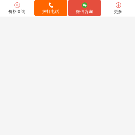
场跨国大迁徙，心中难免忐忑与不舍交织。但幸运的是，我遇到了
海龙国际，他们不仅仅是一家搬家服务提供商，更是我在这段旅程
价格查询
拨打电话
微信咨询
更多
中最坚实的后盾。新加坡来打包的师傅很靠谱专业高效；对接的客
服也很耐心解答与贴心服务，让...
查看全文 >
4张
浏览4268次
0
2
微信
微博
朱**
2年前
从美国海运搬家到北京
这次搬家回国，因为东西较多，无意中咨询到海龙，抱着试一试的
心态，使用了他们的服务。从最开始的客服人员跟进，介绍服务，